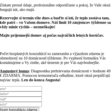
Získate presné údaje, profesionálne odporúčanie a pokoj, že Vaše okná
fungujú tak, ako majú.
Rezervujte si termín ešte dnes a buďte si istí, že teplo zostáva tam,
kde patrí – vo Vašom domove. Náš limit 10 záujemcov týždenne sa
vždy minie rýchlo – nezmeškajte!
Majte príjemnejší domov aj počas najväčších letných horúčav.
Počet bezplatných konzultácií so zameraním a výjazdom zdarma je
obmedzený na 10 domácností týždenne. Po vyplnení formulára Vás
kontaktujeme a Vy zistíte, aké tienenie je pre Vás najvhodnejšie
.
Augustový bonus
: Diagnostika prehrievania domácnosti v hodnote 49
€ ZDARMA. Pomocou termomerača odhalíme, ktoré okná prepúšťajú
najviac tepla.
Len do konca Augusta!
hcem konzultáciu zdarma