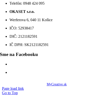
Telefón: 0948 424 095
OKASET s.r.o.
Werferova 6, 040 11 Košice
IČO: 52938417
DIČ: 2121182591
IČ DPH: SK2121182591
Sme na Facebooku
Ochrana osobných údajov
Informácie Cookies
© Copyright 2020 -
2026 OKASET s.r.o. | Všetky práva vyhradené | Designed
by
MyCreative.sk
Page load link
Go to Top