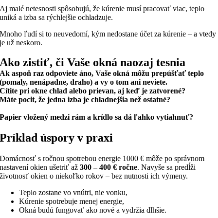
Aj malé netesnosti spôsobujú, že kúrenie musí pracovať viac, teplo
uniká a izba sa rýchlejšie ochladzuje.
Mnoho ľudí si to neuvedomí, kým nedostane účet za kúrenie – a vtedy
je už neskoro.
Ako zistiť, či Vaše okná
naozaj
tesnia
Ak aspoň raz odpoviete áno, Vaše okná môžu prepúšťať teplo
(pomaly, nenápadne, draho) a vy o tom ani neviete.
Cítite pri okne chlad alebo prievan, aj keď je zatvorené?
Máte pocit, že jedna izba je chladnejšia než ostatné?
Papier vložený medzi rám a krídlo sa dá ľahko vytiahnuť?
Príklad úspory v praxi
Domácnosť s ročnou spotrebou energie 1000 € môže po správnom
nastavení okien ušetriť až
300 – 400 € ročne
. Navyše sa predĺži
životnosť okien o niekoľko rokov – bez nutnosti ich výmeny.
Teplo zostane vo vnútri, nie vonku,
Kúrenie spotrebuje menej energie,
Okná budú fungovať ako nové a vydržia dlhšie.