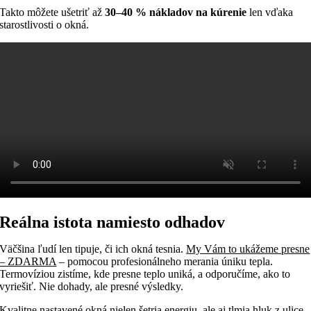
Takto môžete ušetriť až
30–40 % nákladov na kúrenie
len vďaka
starostlivosti o okná.
Reálna
istota
namiesto odhadov
Väčšina ľudí len tipuje, či ich okná tesnia.
My Vám to ukážeme presne
– ZDARMA
– pomocou profesionálneho merania úniku tepla.
Termovíziou zistíme, kde presne teplo uniká, a odporučíme, ako to
vyriešiť. Nie dohady, ale presné výsledky.
Kvalitne nastavené okná nielen šetria energiu, ale aj tlmia hluk z ulice,