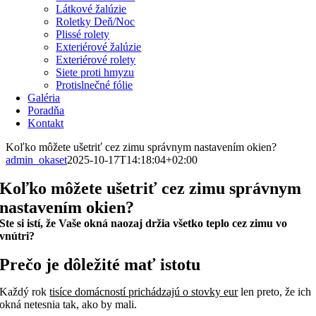
Látkové žalúzie
Roletky Deň/Noc
Plissé rolety
Exteriérové žalúzie
Exteriérové rolety
Siete proti hmyzu
Protislnečné fólie
Galéria
Poradňa
Kontakt
Koľko môžete ušetriť cez zimu správnym nastavením okien?
admin_okaset
2025-10-17T14:18:04+02:00
Koľko môžete
ušetriť cez zimu
správnym
nastavením okien?
Ste si istí, že Vaše okná naozaj držia všetko teplo cez zimu vo
vnútri?
Prečo je dôležité mať
istotu
Každý rok
tisíce domácností prichádzajú o stovky eur
len preto, že ich
okná netesnia tak, ako by mali.